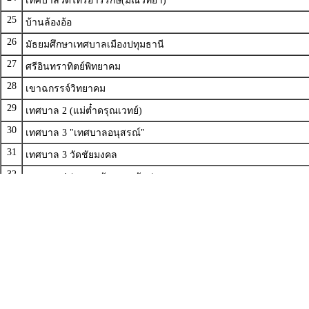
25
บ้านล้องอ้อ
26
มัธยมศึกษาเทศบาลเมืองปทุมธานี
27
ศรีอินทราทิตย์พิทยาคม
28
เขาฉกรรจ์วิทยาคม
29
เทศบาล 2 (แม่ต๋ำดรุณเวทย์)
30
เทศบาล 3 "เทศบาลอนุสรณ์"
31
เทศบาล 3 วัดชัยมงคล
32
เทศบาล 4 (ชุมชนวัดธรรมจักร)
33
เทศบาล 4 ระบบสาธิตเทศบาลเมืองลพบุรี
34
เทศบาล ๑ (สถาวร)
35
เทศบาล ๓ (ตลาดล่าง)
36
เทศบาลจุ่งฮั่ว
37
กีฬาองค์การบริหารส่วนจังหวัดแพร่(พัฒนาประชาอุปถัมภ์)
38
นิคมพัฒนาผัง ๖