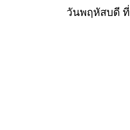
วันพฤหัสบดี ท