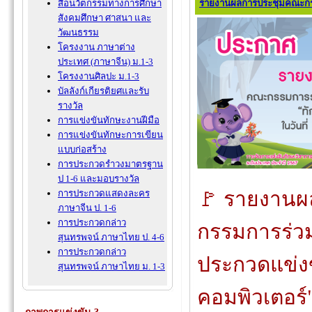
รายงานผลการประชุมคณะกร
สื่อนวัตกรรมทางการศึกษา
สังคมศึกษา ศาสนา และ
วัฒนธรรม
โครงงาน ภาษาต่าง
ประเทศ (ภาษาจีน) ม.1-3
โครงงานศิลปะ ม.1-3
บัลลังก์เกียรติยศและรับ
รางวัล
การแข่งขันทักษะงานฝีมือ
การแข่งขันทักษะการเขียน
แบบก่อสร้าง
การประกวดรำวงมาตรฐาน
ป 1-6 และมอบรางวัล
🚩 รายงาน
การประกวดแสดงละคร
ภาษาจีน ป. 1-6
การประกวดกล่าว
กรรมการร่ว
สุนทรพจน์ ภาษาไทย ป. 4-6
การประกวดกล่าว
ประกวดแข่ง
สุนทรพจน์ ภาษาไทย ม. 1-3
คอมพิวเตอร์"