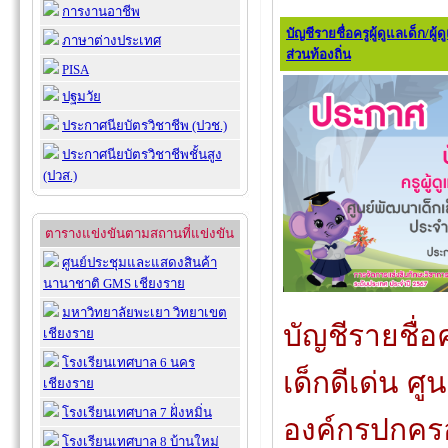
การงานอาชีพ
บัญชีรายชื่อครูผู้ดูแลเด็ก/ผ
ภาษาต่างประเทศ
ส่วนท้องถิ่น
PISA
ปฐมวัย
ประกาศนียบัตรวิชาชีพ (ปวช.)
ประกาศนียบัตรวิชาชีพชั้นสูง
(ปวส.)
ตารางแข่งขันตามสถานที่แข่งขัน
ศูนย์ประชุมและแสดงสินค้า
นานาชาติ GMS เชียงราย
มหาวิทยาลัยพะเยา วิทยาเขต
บัญชีรายชื่อคร
เชียงราย
โรงเรียนเทศบาล 6 นคร
เด็กดีเด่น ศู
เชียงราย
โรงเรียนเทศบาล 7 ฝั่งหมิ่น
องค์กรปกครอ
โรงเรียนเทศบาล 8 บ้านใหม่