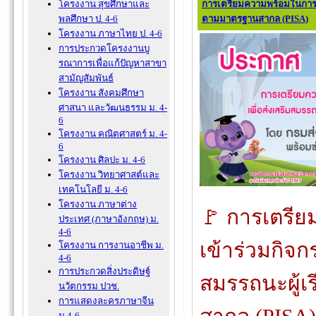
การเตรียมความพร้อมในการเข
โครงงาน สุขศึกษาและ
ตามมาตรฐานสากล (PISA)
พลศึกษา ป. 4-6
โครงงาน ภาษาไทย ป. 4-6
การประกวดโครงงานบู
รณาการเพื่อแก้ปัญหาสาขา
สามัญสัมพันธ์
โครงงาน สังคมศึกษา
ศาสนา และวัฒนธรรม ม. 4-
6
โครงงาน คณิตศาสตร์ ม. 4-
6
โครงงาน ศิลปะ ม. 4-6
โครงงาน วิทยาศาสต์และ
เทคโนโลยี ม. 4-6
โครงงาน ภาษาต่าง
🚩 การเตรี
ประเทศ (ภาษาอังกฤษ) ม.
4-6
เข้าร่วมกิจกร
โครงงาน การงานอาชีพ ม.
4-6
การประกวดสิ่งประดิษฐ์
สมรรถนะผู้
นวัตกรรม ปวช.
การแสดงละครภาษาจีน
ม.4-6