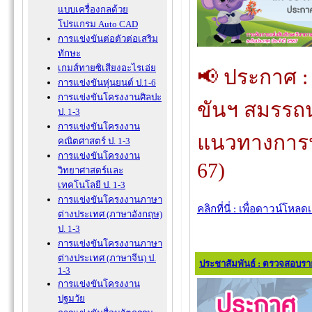
แบบเครื่องกลด้วย
โปรแกรม Auto CAD
การแข่งขันต่อตัวต่อเสริม
ทักษะ
เกมส์ทายซิเสียงอะไรเอ่ย
📢 ประกาศ 
การแข่งขันหุ่นยนต์ ป.1-6
การแข่งขันโครงงานศิลปะ
ขันฯ สมรรถ
ป. 1-3
การแข่งขันโครงงาน
แนวทางการปร
คณิตศาสตร์ ป. 1-3
การแข่งขันโครงงาน
67)
วิทยาศาสตร์และ
เทคโนโลยี ป. 1-3
การแข่งขันโครงงานภาษา
คลิกที่นี่ : เพื่อดาวน์โหล
ต่างประเทศ (ภาษาอังกฤษ)
ป. 1-3
การแข่งขันโครงงานภาษา
ต่างประเทศ (ภาษาจีน) ป.
ประชาสัมพันธ์ : ตรวจสอบราย
1-3
การแข่งขันโครงงาน
ปฐมวัย