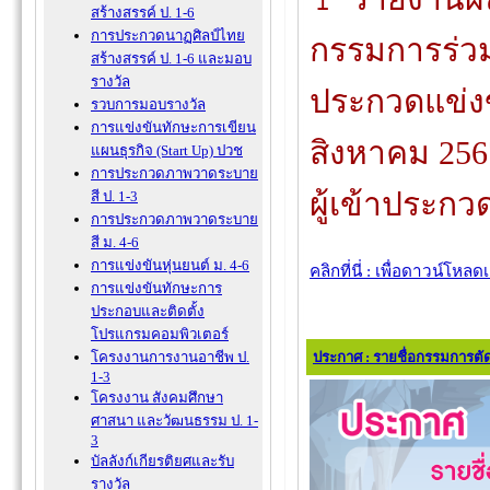
สร้างสรรค์ ป. 1-6
การประกวดนาฏศิลป์ไทย
กรรมการร่ว
สร้างสรรค์ ป. 1-6 และมอบ
รางวัล
ประกวดแข่งข
รวบการมอบรางวัล
การแข่งขันทักษะการเขียน
สิงหาคม 25
แผนธุรกิจ (Start Up) ปวช
การประกวดภาพวาดระบาย
ผู้เข้าประกว
สี ป. 1-3
การประกวดภาพวาดระบาย
สี ม. 4-6
การแข่งขันหุ่นยนต์ ม. 4-6
คลิกที่นี่ : เพื่อดาวน์โหล
การแข่งขันทักษะการ
ประกอบและติดตั้ง
โปรแกรมคอมพิวเตอร์
โครงงานการงานอาชีพ ป.
ประกาศ : รายชื่อกรรมการต
1-3
โครงงาน สังคมศึกษา
ศาสนา และวัฒนธรรม ป. 1-
3
บัลลังก์เกียรติยศและรับ
รางวัล