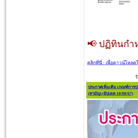
📢 ปฏิทินก
คลิกที่นี่ : เพื่อดาวน์โหลด
ว
ประกาศเพิ่มเติม เกณฑ์การป
(สามัญ) (อัปเดต 10/08/67)