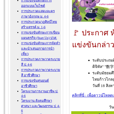
การแข่งขันทักษะการ
ออกแบบเว็บไซต์
การประกวดแสดงละคร
ภาษาอังกฤษ ม. 4-6
การประกวดนาฏศิลป์ไทย
สร้างสรรค์ ม. 1-6
🚩 ประกาศ 
การแข่งขันทักษะการเขียน
แผนธุรกิจ (Start Up) ปวส.
แข่งขันกล่า
การแข่งขันทักษะการจัดทำ
และนำเสนอรายการนำ
เที่ยว
การประกวดภาพวาดระบาย
ระดับประถม
สี ป. 4-6
ดิจิทัล"
การประกวดภาพวาดระบาย
ระดับมัธยมศ
สี อาชีวศึกษา
ไทยก้าวไก
การแข่งขันหุ่นยนต์
วันที่ 18 สิ
อาชีวศึกษา
โครงงานการงานอาชีพ ป.
คลิกที่นี่ : เพื่อดาวน์โหล
4-6
โครงงาน สังคมศึกษา
ศาสนา และวัฒนธรรม ป. 4-
วัน
6